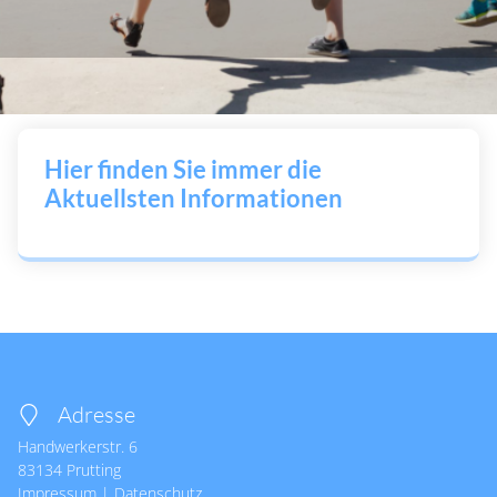
Hier finden Sie immer die
Aktuellsten Informationen
Adresse
Handwerkerstr. 6
83134
Prutting
Impressum
|
Datenschutz